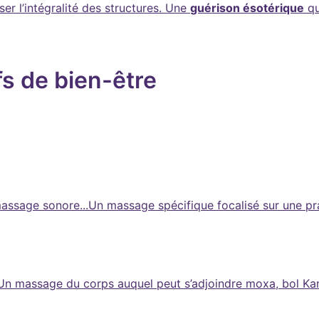
ser l’intégralité des structures. Une
guérison ésotérique
qu
fs de bien-être
sage sonore...Un massage spécifique focalisé sur une prat
 Un massage du corps auquel peut s’adjoindre moxa, bol Ka